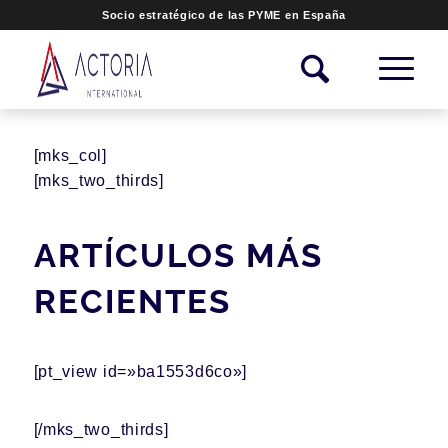
Socio estratégico de las PYME en España
[mks_col]
[mks_two_thirds]
ARTÍCULOS MÁS
RECIENTES
[pt_view id=»ba1553d6co»]
[/mks_two_thirds]