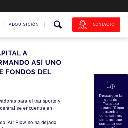
CONTACTO
ADQUISICIÓN
PITAL A
FIRMANDO ASÍ UNO
E FONDOS DEL
蠟
Descargue la
guía de
adoras para el transporte y
Traspaso
 central se encuentra en
Inbound "Cómo
encontrar
compradores
sin tener que
ico,
Air Flow
no ha dejado
contactar con
ellos".