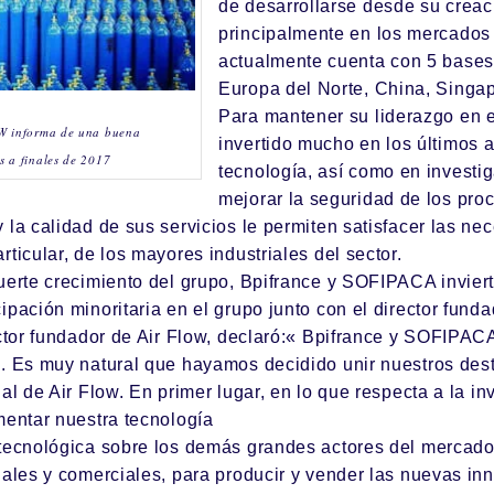
de desarrollarse desde su creac
principalmente en los mercados 
actualmente cuenta con 5 bases 
Europa del Norte, China, Singa
Para mantener su liderazgo en 
W informa de una buena
invertido mucho en los últimos 
s a finales de 2017
tecnología, así como en investig
mejorar la seguridad de los pro
 la calidad de sus servicios le permiten satisfacer las ne
rticular, de los mayores industriales del sector.
uerte crecimiento del grupo,
Bpifrance
y SOFIPACA inviert
ipación minoritaria en el grupo junto con el director fundad
ector fundador de Air Flow, declaró:«
Bpifrance
y SOFIPACA
. Es muy natural que hayamos decidido unir nuestros dest
al de Air Flow. En primer lugar, en lo que respecta a la in
mentar nuestra tecnología
 tecnológica sobre los demás grandes actores del mercado
iales y comerciales, para producir y vender las nuevas i