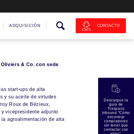
CONTACTO
ADQUISICIÓN
a
Oliviers & Co.
con sede
蠟
as start-ups de alta
s y su aceite de virtudes
Descargue la
froy Roux de Bézieux,
guía de
Traspaso
 y vicepresidente adjunto
Inbound "Cómo
encontrar
e la agroalimentación de alta
compradores
sin tener que
contactar con
ellos".