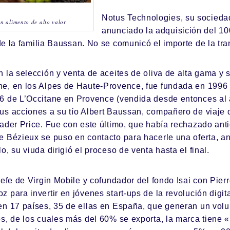
Notus Technologies, su sociedad
un alimento de alto valor
anunciado la adquisición del 10
de la familia Baussan. No se comunicó el importe de la tra
 la selección y venta de aceites de oliva de alta gama y s
e, en los Alpes de Haute-Provence, fue fundada en 1996 
6 de L’Occitane en Provence (vendida desde entonces al a
us acciones a su tío Albert Baussan, compañero de viaje 
ader Price. Fue con este último, que había rechazado ant
e Bézieux se puso en contacto para hacerle una oferta, a
o, su viuda dirigió el proceso de venta hasta el final.
jefe de Virgin Mobile y cofundador del fondo
Isai
con Pierr
 para invertir en jóvenes start-ups de la revolución digita
en 17 países, 35 de ellas en España, que generan un vol
os, de los cuales más del 60% se exporta, la marca tiene 