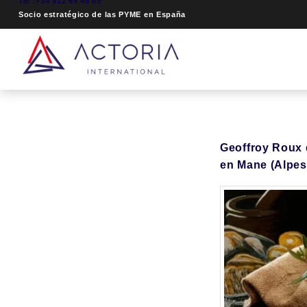
Tel :+34 912 69 48 89
Socio estratégico de las PYME en España
Geoffroy Roux 
en Mane (Alpes