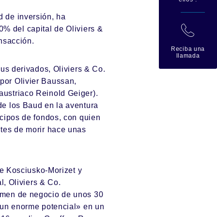
 de inversión, ha
拉
0% del capital de
Oliviers &
nsacción.
Reciba una
llamada
us derivados, Oliviers & Co.
por Olivier Baussan,
ustriaco Reinold Geiger).
de los Baud en la aventura
icipos de fondos, con quien
ntes de morir hace unas
e Kosciusko-Morizet y
l, Oliviers & Co.
umen de negocio de unos 30
«un enorme potencial» en un