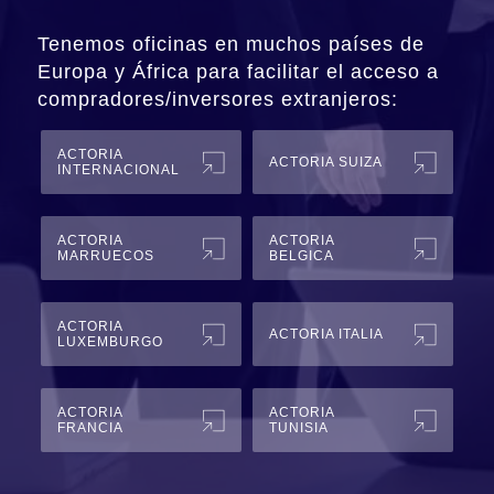
Tenemos oficinas en muchos países de
Europa y África para facilitar el acceso a
compradores/inversores extranjeros:
ACTORIA
ACTORIA SUIZA
INTERNACIONAL
ACTORIA
ACTORIA
MARRUECOS
BELGICA
ACTORIA
ACTORIA ITALIA
LUXEMBURGO
ACTORIA
ACTORIA
FRANCIA
TUNISIA