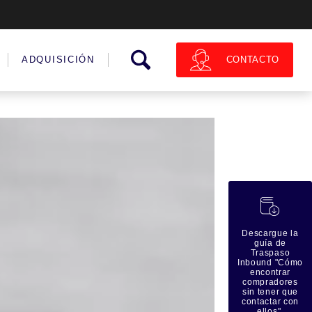
CONTACTO
ADQUISICIÓN
蠟
Descargue la
guía de
Traspaso
Inbound "Cómo
encontrar
compradores
sin tener que
contactar con
ellos".