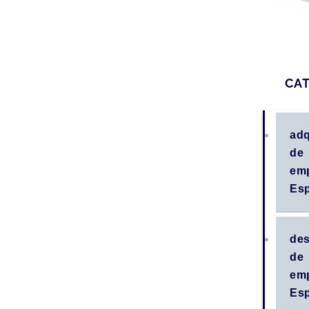
CA
adq
de
em
Es
des
de
em
Es