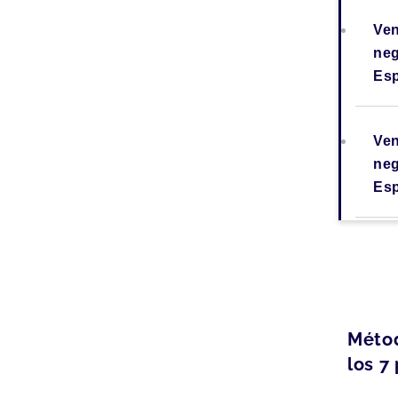
Ven
neg
Es
Ven
ne
Es
Méto
los 7