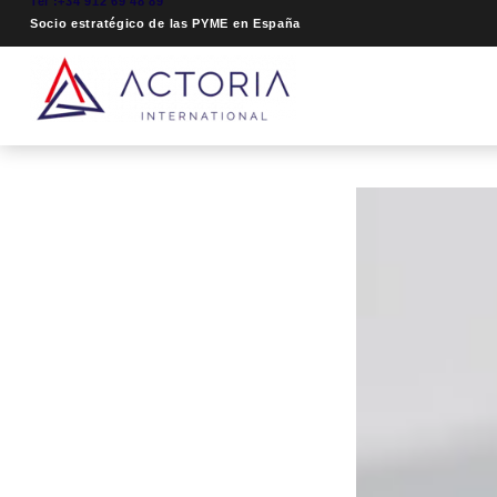
Tel :+34 912 69 48 89
Socio estratégico de las PYME en España