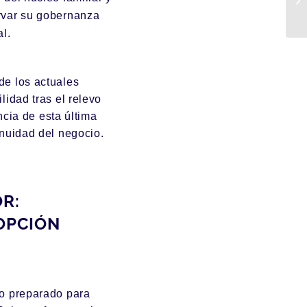
rvar su gobernanza
al.
de los actuales
lidad tras el relevo
encia de esta última
inuidad del negocio.
R:
OPCIÓN
co preparado para