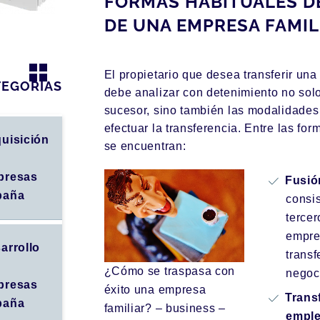
FORMAS HABITUALES D
DE UNA EMPRESA FAMIL
El propietario que desea transferir una
TEGORÍAS
debe analizar con detenimiento no solo
sucesor, sino también las modalidades
efectuar la transferencia. Entre las fo
uisición
se encuentran:
presas
Fusió
paña
consis
tercer
empre
arrollo
transf
¿Cómo se traspasa con
negoc
presas
éxito una empresa
Trans
paña
familiar? – business –
emple