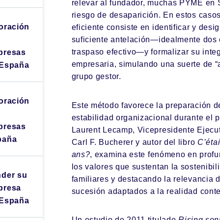
relevar al fundador, muchas PYME en S
riesgo de desaparición. En estos casos
oración
eficiente consiste en identificar y des
suficiente antelación—idealmente dos 
traspaso efectivo—y formalizar su integ
presas
empresaria, simulando una suerte de “
 España
grupo gestor.
oración
Este método favorece la preparación de
estabilidad organizacional durante el p
presas
Laurent Lecamp, Vicepresidente Ejecu
paña
Carl F. Bucherer y autor del libro
C’éta
ans?
, examina este fenómeno en profu
los valores que sustentan la sostenibi
der su
familiares y destacando la relevancia 
presa
sucesión adaptados a la realidad con
 España
Un estudio de 2011 titulado
Rising son