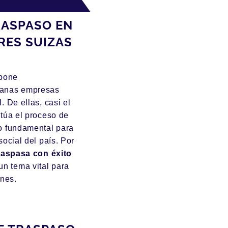
RASPASO EN
RES SUIZAS
mpone
ianas empresas
 De ellas, casi el
túa el proceso de
o fundamental para
ocial del país. Por
raspasa con éxito
un tema vital para
ones.