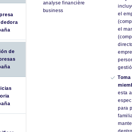
analyse financière
inclu
business
el em
presa
(comp
ndedora
el ma
paña
(comp
direct
ión de
empre
presas
perso
paña
gestió
Toma 
miemb
icias
esta a
oria
espec
paña
para 
famili
mante
dentro