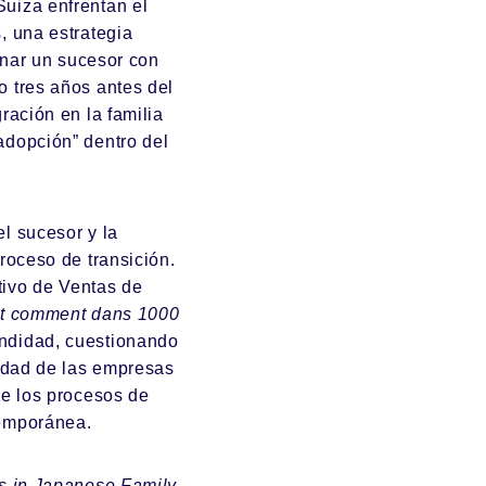
uiza enfrentan el
, una estrategia
ignar un sucesor con
o tres años antes del
ración en la familia
adopción” dentro del
l sucesor y la
roceso de transición.
tivo de Ventas de
it comment dans 1000
ndidad, cuestionando
lidad de las empresas
de los procesos de
temporánea.
s in Japanese Family