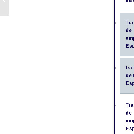
cla
directivo vender su
empresa en España?
Tra
de
em
Es
tra
de
Es
Tra
de
em
Es