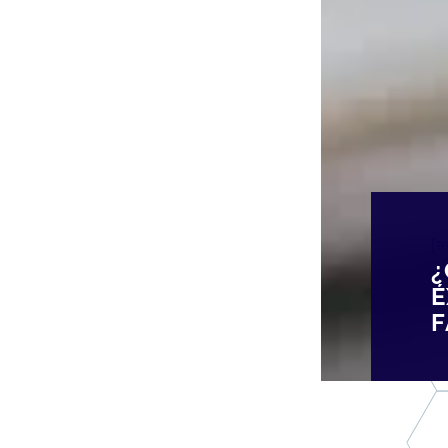
[
¿
É
F