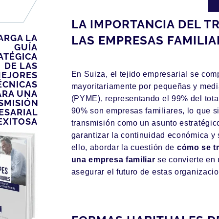
LA IMPORTANCIA DEL T
ARGA LA
LAS EMPRESAS FAMILIA
GUÍA
ATÉGICA
DE LAS
EJORES
En Suiza, el tejido empresarial se co
ÉCNICAS
mayoritariamente por pequeñas y med
ARA UNA
(PYME), representando el 99% del total.
SMISIÓN
90% son empresas familiares, lo que si
ESARIAL
EXITOSA
transmisión como un asunto estratégic
garantizar la continuidad económica y s
ello, abordar la cuestión de
cómo se t
una empresa familiar
se convierte en 
asegurar el futuro de estas organizaci