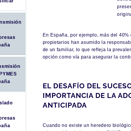
sificar
prese
origin
nsmisión
En España, por ejemplo, más del 40% 
presas
propietarios han asumido la responsabi
paña
de un familiar, lo que refleja la preval
opción como vía para asegurar la cont
nsmisión
 PYMES
paña
EL DESAFÍO DEL SUCESO
IMPORTANCIA DE LA AD
slado
ANTICIPADA
presas
Cuando no existe un heredero biológi
paña