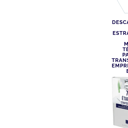
DESC
ESTR
M
T
P
TRAN
EMPR