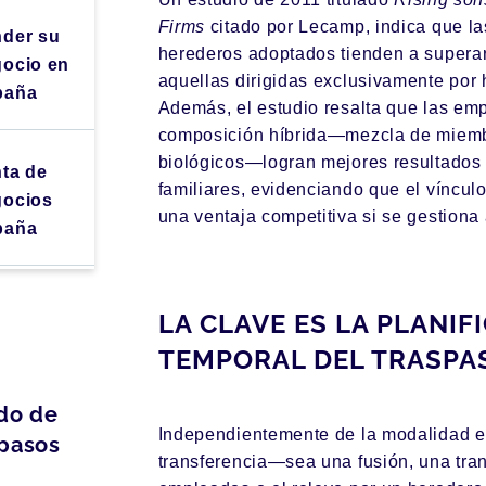
Firms
citado por Lecamp, indica que la
der su
herederos adoptados tienden a super
ocio en
aquellas dirigidas exclusivamente por 
paña
Además, el estudio resalta que las emp
composición híbrida—mezcla de miemb
biológicos—logran mejores resultados 
ta de
familiares, evidenciando que el vínculo
gocios
una ventaja competitiva si se gestion
paña
LA CLAVE ES LA PLANIF
TEMPORAL DEL TRASPA
do de
Independientemente de la modalidad e
 pasos
transferencia—sea una fusión, una tran