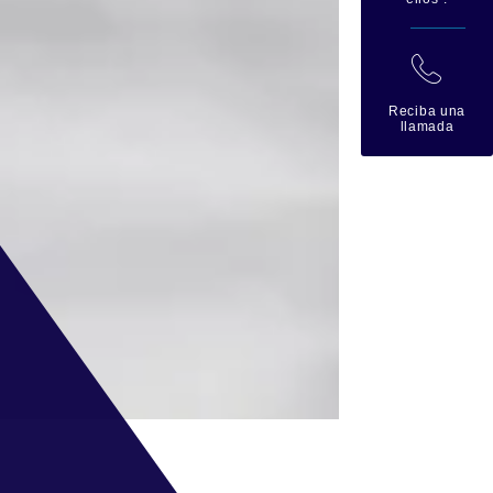
拉
Reciba una
llamada