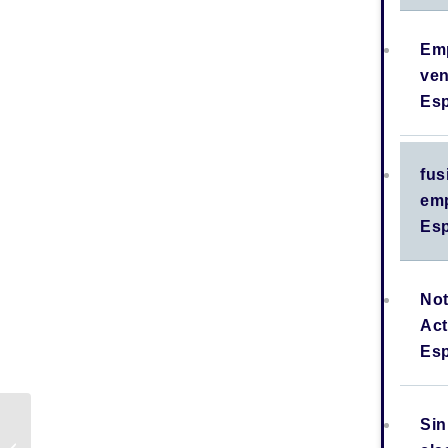
Em
ve
Es
fus
em
Es
Not
Act
Es
¿Qué razones
Sin
pueden impedir a un