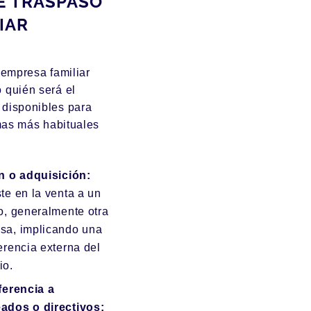
E TRASPASO
IAR
 empresa familiar
 quién será el
 disponibles para
rmas más habituales
n o adquisición:
te en la venta a un
o, generalmente otra
sa, implicando una
erencia externa del
io.
ferencia a
ados o directivos: