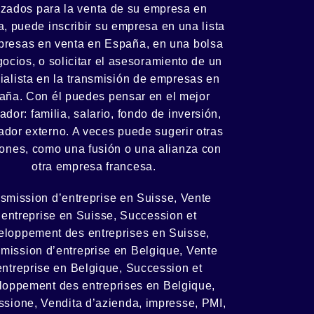
lizados para la venta de su empresa en
, puede inscribir su empresa en una lista
presas en venta en España, en una
bolsa
gocios
, o solicitar el asesoramiento de un
ialista en la
transmisión de empresas
en
aña. Con él puedes pensar en el mejor
ador:
familia
,
salario
,
fondo de inversión
,
dor externo. A veces puede sugerir otras
iones, como
una fusión
o una
alianza
con
otra empresa francesa.
smission d’entreprise en Suisse, Vente
’entreprise en Suisse, Succession et
eloppement des entreprises en Suisse
,
mission d’entreprise en Belgique, Vente
entreprise en Belgique, Succession et
loppement des entreprises en Belgique
,
ssione, Vendita d’azienda, impresse, PMI,