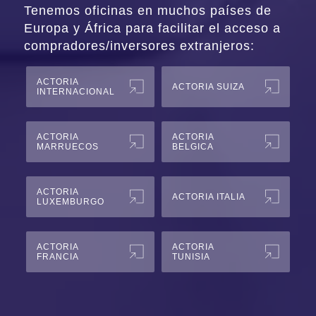
Tenemos oficinas en muchos países de
Europa y África para facilitar el acceso a
compradores/inversores extranjeros:
ACTORIA
ACTORIA SUIZA
INTERNACIONAL
ACTORIA
ACTORIA
MARRUECOS
BELGICA
ACTORIA
ACTORIA ITALIA
LUXEMBURGO
ACTORIA
ACTORIA
FRANCIA
TUNISIA