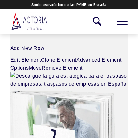
Socio estratégico de las PYME en España
Add New Row
Edit Element
Clone Element
Advanced Element
Options
Move
Remove Element