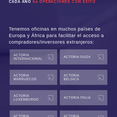
CADA AÑO
60 OPERACIONES CON ÉXITO
Tenemos oficinas en muchos países de
Europa y África para facilitar el acceso a
compradores/inversores extranjeros:
ACTORIA
ACTORIA SUIZA
INTERNACIONAL
ACTORIA
ACTORIA
MARRUECOS
BELGICA
ACTORIA
ACTORIA ITALIA
LUXEMBURGO
ACTORIA
ACTORIA