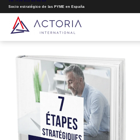
Tel :+34 912 69 48 89
Socio estratégico de las PYME en España