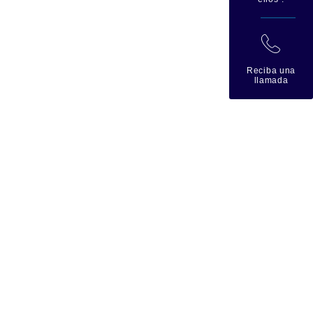
拉
Reciba una
llamada