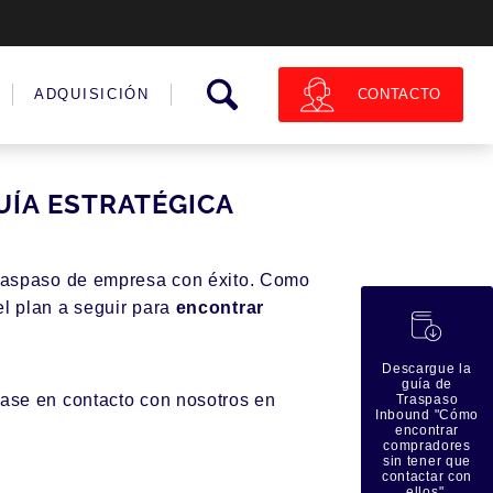
CONTACTO
ADQUISICIÓN
UÍA ESTRATÉGICA
 traspaso de empresa con éxito. Como
l plan a seguir para
encontrar
蠟
Descargue la
guía de
gase en contacto con nosotros en
Traspaso
Inbound "Cómo
encontrar
compradores
sin tener que
contactar con
ellos".