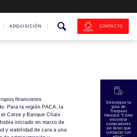
CONTACTO
ADQUISICIÓN
蠟
grupos financieros
Descargue la
o. Para la región PACA, la
guía de
Traspaso
 et Corse
y
Banque Chaix
Inbound "Cómo
encontrar
 había iniciado en marzo de
compradores
sin tener que
ad y viabilidad de cara a una
contactar con
ellos".