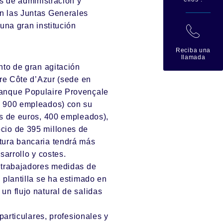
os de administración y
n las Juntas Generales
una gran institución
拉
Reciba una
llamada
nto de gran agitación
ire Côte d’Azur (sede en
Banque Populaire Provençale
, 900 empleados) con su
es de euros, 400 empleados),
cio de 395 millones de
tura bancaria tendrá más
sarrollo y costes.
s trabajadores medidas de
 plantilla se ha estimado en
un flujo natural de salidas
particulares, profesionales y