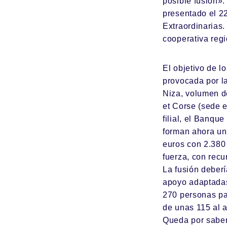
posible fusión».
presentado el 2
Extraordinarias.
cooperativa reg
El objetivo de l
provocada por la
Niza, volumen d
et Corse (sede 
filial, el Banqu
forman ahora un
euros con 2.380
fuerza, con recu
La fusión deber
apoyo adaptadas 
270 personas par
de unas 115 al a
Queda por saber 