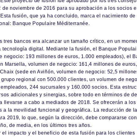
 Este proyecto de fusión fue aprobado por los tres consej
2 de noviembre de 2016 para su aprobación a los socios e
 Esta fusión, que ya ha concluido, marca el nacimiento de 
ional:
Banque Populaire Méditerranée
.
os tres bancos era alcanzar un tamaño crítico, en un mome
 tecnología digital. Mediante la fusión, el Banque Popula
e negocio: 193 millones de euros, 1.000 empleados), el 
en Marsella, volumen de negocio: 161,4 millones de euros
e Chaix (sede en Aviñón, volumen de negocio: 52,5 millon
 grupo regional con 500.000 clientes, un volumen de nego
 empleados, 244 sucursales y 160.000 socios. Esta estruc
rsos adicionales y sinergias, sobre todo en términos de de
ía llevarse a cabo a mediados de 2018. Se ofrecerán a lo
a la movilidad funcional y geográfica. La reducción de la
a 2019, lo que, según la dirección, debe compararse con 
ño, de media, en los últimos tres años.
el impacto y el beneficio de esta fusión para los clientes 