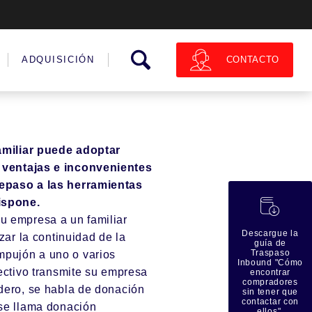
CONTACTO
ADQUISICIÓN
amiliar puede adoptar
 ventajas e inconvenientes
repaso a las herramientas
dispone.
蠟
u empresa a un familiar
Descargue la
izar la continuidad de la
guía de
Traspaso
pujón a uno o varios
Inbound "Cómo
rectivo transmite su empresa
encontrar
compradores
edero, se habla de donación
sin tener que
contactar con
 se llama donación
ellos".