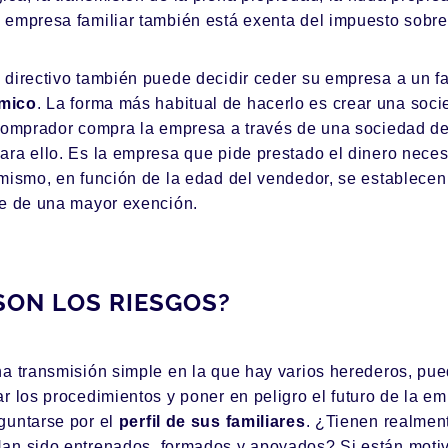
 empresa familiar también está exenta del impuesto sobr
 directivo también puede decidir ceder su empresa a un f
mico
. La forma más habitual de hacerlo es crear
una soci
 comprador compra la empresa a través de una sociedad de
ra ello. Es la empresa que pide prestado el dinero necesa
imismo, en función de la edad del vendedor, se establecen
se de una mayor exención.
SON LOS RIESGOS?
a transmisión simple en la que hay varios herederos, pued
r los procedimientos y poner en peligro el futuro de la 
guntarse por el
perfil de sus familiares
. ¿Tienen realment
an sido entrenados, formados y apoyados? Si están motiv