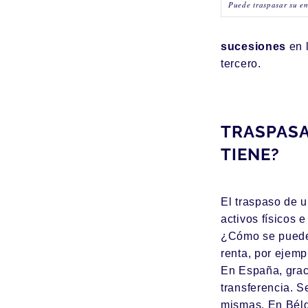
Puede traspasar su em
sucesiones
en l
tercero.
TRASPASA
TIENE?
El traspaso de u
activos físicos 
¿Cómo se puede 
renta, por ejem
En España, grac
transferencia. S
mismas. En Bélgi