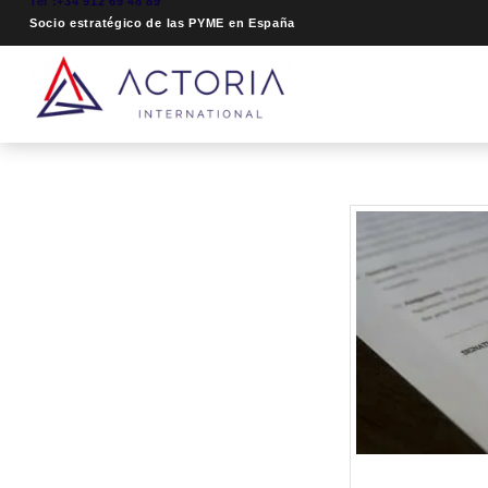
Tel :+34 912 69 48 89
Socio estratégico de las PYME en España