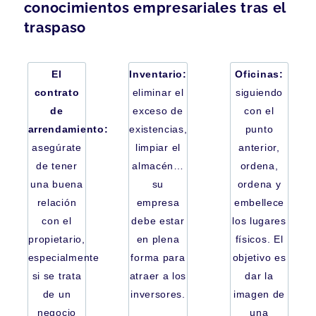
conocimientos empresariales tras el
traspaso
El
Inventario:
Oficinas:
contrato
eliminar el
siguiendo
de
exceso de
con el
arrendamiento:
existencias,
punto
asegúrate
limpiar el
anterior,
de tener
almacén…
ordena,
una buena
su
ordena y
relación
empresa
embellece
con el
debe estar
los lugares
propietario,
en plena
físicos. El
especialmente
forma para
objetivo es
si se trata
atraer a los
dar la
de un
inversores.
imagen de
negocio
una