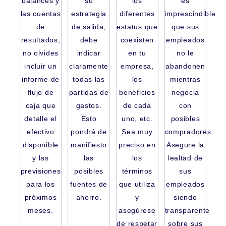
balances y
su
los
es
las cuentas
estrategia
diferentes
imprescindible
de
de salida,
estatus que
que sus
resultados,
debe
coexisten
empleados
no olvides
indicar
en tu
no le
incluir un
claramente
empresa,
abandonen
informe de
todas las
los
mientras
flujo de
partidas de
beneficios
negocia
caja que
gastos.
de cada
con
detalle el
Esto
uno, etc.
posibles
efectivo
pondrá de
Sea muy
compradores.
disponible
manifiesto
preciso en
Asegure la
y las
las
los
lealtad de
previsiones
posibles
términos
sus
para los
fuentes de
que utiliza
empleados
próximos
ahorro.
y
siendo
meses.
asegúrese
transparente
de respetar
sobre sus