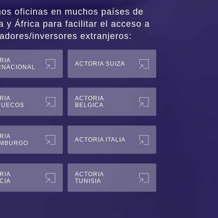
os oficinas en muchos países de
 y África para facilitar el acceso a
dores/inversores extranjeros:
RIA
ACTORIA SUIZA
RNACIONAL
RIA
ACTORIA
RUECOS
BELGICA
RIA
ACTORIA ITALIA
MBURGO
RIA
ACTORIA
CIA
TUNISIA