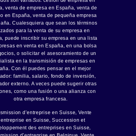
zados son variados:
cesión
de empresa en
, venta de empresa en España, venta de
io en España, venta de
pequeña empresa
aña. Cualesquiera que sean los términos
lizados para la venta de su empresa en
, puede inscribir su empresa en una lista
presas en venta en España, en una
bolsa
gocios
, o solicitar el asesoramiento de un
ialista en la
transmisión de empresas
en
aña. Con él puedes pensar en el mejor
ador:
familia
,
salario
,
fondo de inversión
,
dor externo. A veces puede sugerir otras
iones, como
una fusión
o una
alianza
con
otra empresa francesa.
smission d’entreprise en Suisse, Vente
’entreprise en Suisse, Succession et
eloppement des entreprises en Suisse
,
mission d’entreprise en Belgique, Vente