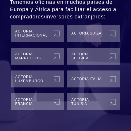
Tenemos oficinas en muchos países de
Europa y África para facilitar el acceso a
compradores/inversores extranjeros:
ACTORIA
ACTORIA SUIZA
INTERNACIONAL
ACTORIA
ACTORIA
MARRUECOS
BELGICA
ACTORIA
ACTORIA ITALIA
LUXEMBURGO
ACTORIA
ACTORIA
FRANCIA
TUNISIA