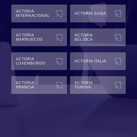
ACTORIA
ACTORIA SUIZA
INTERNACIONAL
ACTORIA
ACTORIA
MARRUECOS
BELGICA
ACTORIA
ACTORIA ITALIA
LUXEMBURGO
ACTORIA
ACTORIA
FRANCIA
TUNISIA