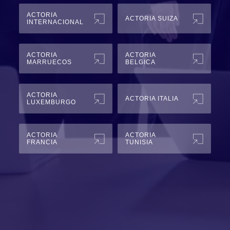
ACTORIA
ACTORIA SUIZA
INTERNACIONAL
ACTORIA
ACTORIA
MARRUECOS
BELGICA
ACTORIA
ACTORIA ITALIA
LUXEMBURGO
ACTORIA
ACTORIA
FRANCIA
TUNISIA