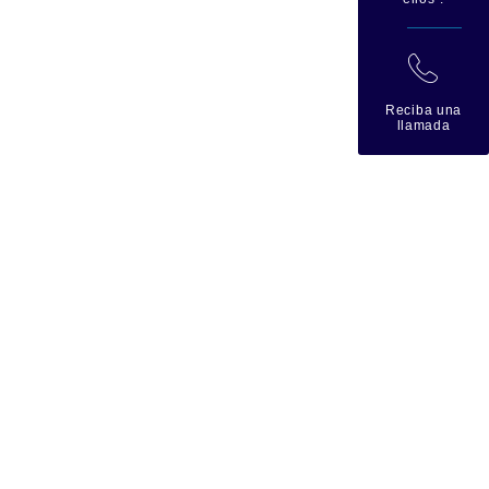
拉
Reciba una
llamada