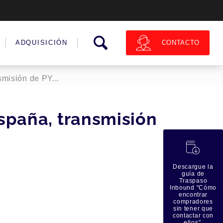
CONTACTO
ADQUISICIÓN
misión de PY...
spaña, transmisión
蠟
Descargue la
guía de
Traspaso
Inbound "Cómo
encontrar
compradores
sin tener que
contactar con
ellos".