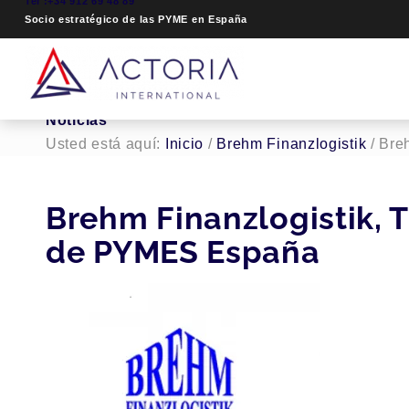
Tel :+34 912 69 48 89
Socio estratégico de las PYME en España
Noticias
Usted está aquí:
Inicio
/
Brehm Finanzlogistik
/
Breh
Brehm Finanzlogistik, 
de PYMES España