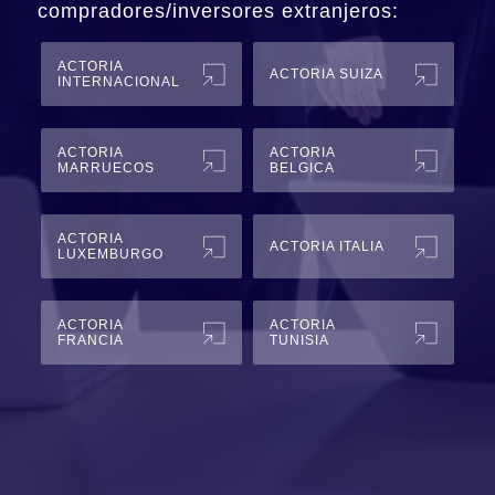
compradores/inversores extranjeros:
ACTORIA
ACTORIA SUIZA
INTERNACIONAL
ACTORIA
ACTORIA
MARRUECOS
BELGICA
ACTORIA
ACTORIA ITALIA
LUXEMBURGO
ACTORIA
ACTORIA
FRANCIA
TUNISIA