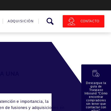
CONTACTO
ADQUISICIÓN
蠟
RA UNA
Descargue la
guía de
Traspaso
Inbound "Cómo
encontrar
compradores
tención e importancia, la
sin tener que
en de fusiones y adquisiciones en
contactar con
ellos".