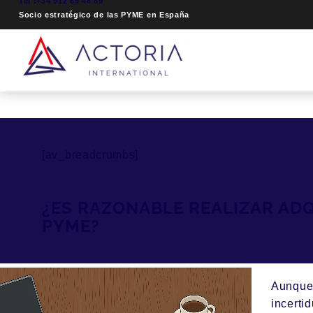
Tel :+34 912 69 48 89
Socio estratégico de las PYME en España
[av_breadcrumbs]
¿ES RAZONABLE REALIZAR AD
PYME?
Aunque 
incerti