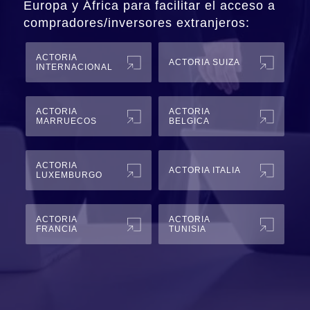
Europa y África para facilitar el acceso a
compradores/inversores extranjeros:
ACTORIA
ACTORIA SUIZA
INTERNACIONAL
ACTORIA
ACTORIA
MARRUECOS
BELGICA
ACTORIA
ACTORIA ITALIA
LUXEMBURGO
ACTORIA
ACTORIA
FRANCIA
TUNISIA