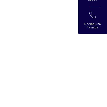
拉
Reciba una
llamada