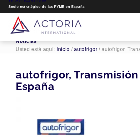
Tel :+34 912 69 48 89
Socio estratégico de las PYME en España
Noticias
Usted está aquí:
Inicio
/
autofrigor
/
autofrigor, Tr
autofrigor, Transmisió
España