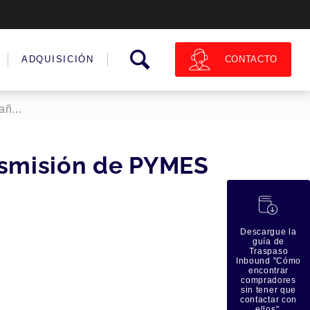
CONTACTO
ADQUISICIÓN
ñ...
nsmisión de PYMES
蠟
Descargue la
guía de
Traspaso
Inbound "Cómo
encontrar
compradores
sin tener que
contactar con
ellos".