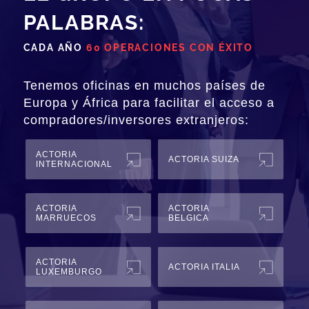
PALABRAS:
CADA AÑO
60 OPERACIONES CON ÉXITO
Tenemos oficinas en muchos países de
Europa y África para facilitar el acceso a
compradores/inversores extranjeros:
ACTORIA
ACTORIA SUIZA
INTERNACIONAL
ACTORIA
ACTORIA
MARRUECOS
BELGICA
ACTORIA
ACTORIA ITALIA
LUXEMBURGO