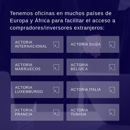
Tenemos oficinas en muchos países de
Europa y África para facilitar el acceso a
compradores/inversores extranjeros:
ACTORIA
ACTORIA SUIZA
INTERNACIONAL
ACTORIA
ACTORIA
MARRUECOS
BELGICA
ACTORIA
ACTORIA ITALIA
LUXEMBURGO
ACTORIA
ACTORIA
FRANCIA
TUNISIA