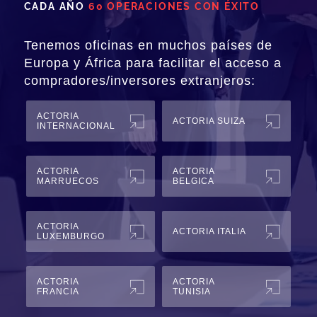
CADA AÑO
60 OPERACIONES CON ÉXITO
Tenemos oficinas en muchos países de
Europa y África para facilitar el acceso a
compradores/inversores extranjeros:
ACTORIA
ACTORIA SUIZA
INTERNACIONAL
ACTORIA
ACTORIA
MARRUECOS
BELGICA
ACTORIA
ACTORIA ITALIA
LUXEMBURGO
ACTORIA
ACTORIA
FRANCIA
TUNISIA