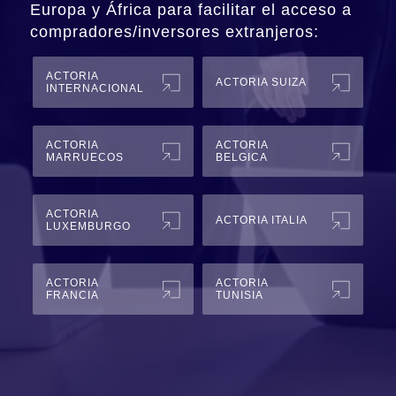
Europa y África para facilitar el acceso a
compradores/inversores extranjeros:
ACTORIA
ACTORIA SUIZA
INTERNACIONAL
ACTORIA
ACTORIA
MARRUECOS
BELGICA
ACTORIA
ACTORIA ITALIA
LUXEMBURGO
ACTORIA
ACTORIA
FRANCIA
TUNISIA