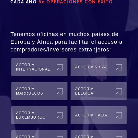
CADA AÑO
60 OPERACIONES CON ÉXITO
Tenemos oficinas en muchos países de
Europa y África para facilitar el acceso a
compradores/inversores extranjeros:
ACTORIA
ACTORIA SUIZA
INTERNACIONAL
ACTORIA
ACTORIA
MARRUECOS
BELGICA
ACTORIA
ACTORIA ITALIA
LUXEMBURGO
ACTORIA
ACTORIA