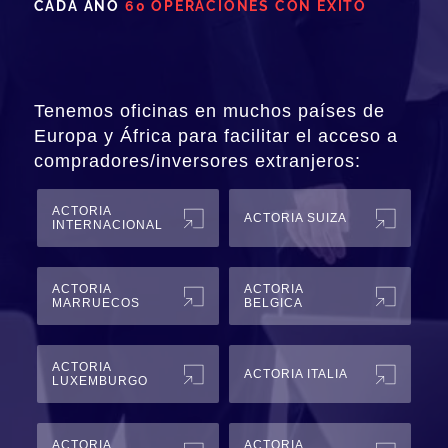
CADA AÑO
60 OPERACIONES CON ÉXITO
Tenemos oficinas en muchos países de
Europa y África para facilitar el acceso a
compradores/inversores extranjeros:
ACTORIA
ACTORIA SUIZA
INTERNACIONAL
ACTORIA
ACTORIA
MARRUECOS
BELGICA
ACTORIA
ACTORIA ITALIA
LUXEMBURGO
ACTORIA
ACTORIA