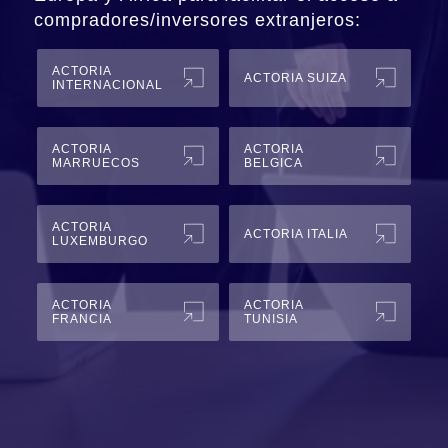
compradores/inversores extranjeros:
ACTORIA
ACTORIA SUIZA
INTERNACIONAL
ACTORIA
ACTORIA
MARRUECOS
BELGICA
ACTORIA
ACTORIA ITALIA
LUXEMBURGO
ACTORIA
ACTORIA
FRANCIA
TUNISIA