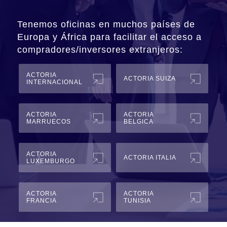
Tenemos oficinas en muchos países de
Europa y África para facilitar el acceso a
compradores/inversores extranjeros:
ACTORIA
ACTORIA SUIZA
INTERNACIONAL
ACTORIA
ACTORIA
MARRUECOS
BELGICA
ACTORIA
ACTORIA ITALIA
LUXEMBURGO
ACTORIA
ACTORIA
FRANCIA
TUNISIA