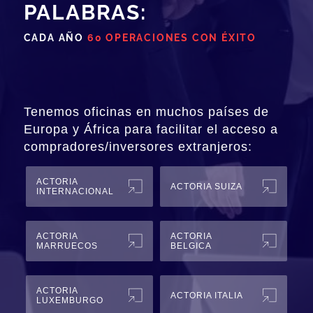
PALABRAS:
CADA AÑO
60 OPERACIONES CON ÉXITO
Tenemos oficinas en muchos países de
Europa y África para facilitar el acceso a
compradores/inversores extranjeros:
ACTORIA
ACTORIA SUIZA
INTERNACIONAL
ACTORIA
ACTORIA
MARRUECOS
BELGICA
ACTORIA
ACTORIA ITALIA
LUXEMBURGO